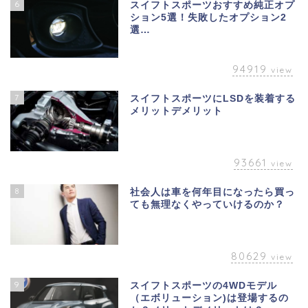
6
スイフトスポーツおすすめ純正オプ
ション5選！失敗したオプション2
選…
94919
view
7
スイフトスポーツにLSDを装着する
メリットデメリット
93661
view
8
社会人は車を何年目になったら買っ
ても無理なくやっていけるのか？
80629
view
9
スイフトスポーツの4WDモデル
（エボリューション)は登場するの