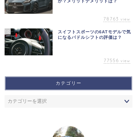
か？メリットデメリットは？
78763
view
10
スイフトスポーツの6ATモデルで気
になるパドルシフトの評価は？
77556
view
カテゴリー