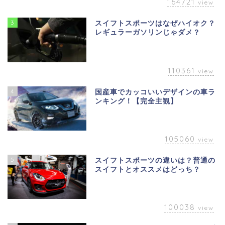
164721
view
3
スイフトスポーツはなぜハイオク？
レギュラーガソリンじゃダメ？
110361
view
4
国産車でカッコいいデザインの車ラ
ンキング！【完全主観】
105060
view
5
スイフトスポーツの違いは？普通の
スイフトとオススメはどっち？
100038
view