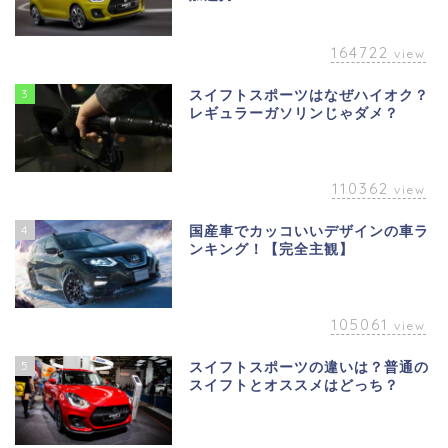
164722
view
3
スイフトスポーツはなぜハイオク？
レギュラーガソリンじゃダメ？
110362
view
4
国産車でカッコいいデザインの車ラ
ンキング！【完全主観】
105061
view
5
スイフトスポーツの違いは？普通の
スイフトとオススメはどっち？