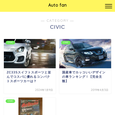
Auto fan
― CATEGORY ―
CIVIC
CIVIC
CIVIC
ZC33Sスイフトスポーツと並
国産車でカッコいいデザイン
んでコスパに優れるコンパク
の車ランキング！【完全主
トスポーツカーは？
観】
2024年1月9日
2019年4月3日
CIVIC