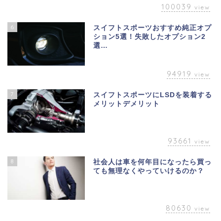
100039
view
6
スイフトスポーツおすすめ純正オプ
ション5選！失敗したオプション2
選…
94919
view
7
スイフトスポーツにLSDを装着する
メリットデメリット
93661
view
8
社会人は車を何年目になったら買っ
ても無理なくやっていけるのか？
80630
view