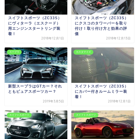
スイフトスポーツ（ZC33S）
スイフトスポーツ（ZC33S）
にヴィターラ（エスクード）
にクスコのタワーバーを取り
用エンジンスタートリング装
付け！取り付け方と効果の評
着！
価
2018年12月1日
2018年12月13日
スープラ
カスタマイズ
新型スープラはGTカー？それ
スイフトスポーツ（ZC33S）
ともピュアスポーツカー？
にカバー付きルームミラー装
着！
2019年3月5日
2018年12月1日
スイフトスポーツ
スイフトスポーツ