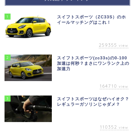
1
スイフトスポーツ（ZC33S）のホ
イールマッチングはこれ！
259355
view
2
スイフトスポーツ(zc33s)の0-100
加速は何秒？まさにワンランク上の
加速力
164710
view
3
スイフトスポーツはなぜハイオク？
レギュラーガソリンじゃダメ？
110352
view