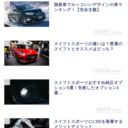
4
国産車でカッコいいデザインの車ラ
ンキング！【完全主観】
105057
view
5
スイフトスポーツの違いは？普通の
スイフトとオススメはどっち？
100036
view
6
スイフトスポーツおすすめ純正オプ
ション5選！失敗したオプション2
選…
94919
view
7
スイフトスポーツにLSDを装着する
メリットデメリット