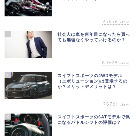
93658
view
8
社会人は車を何年目になったら買っ
ても無理なくやっていけるのか？
80628
view
9
スイフトスポーツの4WDモデル
（エボリューション)は登場するの
か？メリットデメリットは？
78761
view
10
スイフトスポーツの6ATモデルで気
になるパドルシフトの評価は？