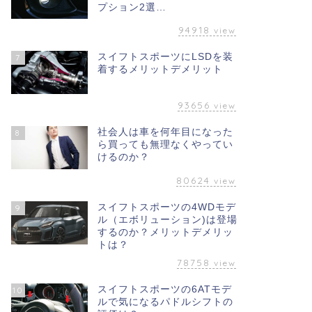
プション2選…
94918
view
スイフトスポーツにLSDを装
7
着するメリットデメリット
93656
view
社会人は車を何年目になった
8
ら買っても無理なくやってい
けるのか？
80624
view
スイフトスポーツの4WDモデ
9
ル（エボリューション)は登場
するのか？メリットデメリッ
トは？
78758
view
スイフトスポーツの6ATモデ
10
ルで気になるパドルシフトの