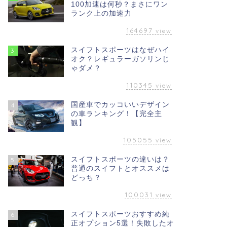
100加速は何秒？まさにワン
ランク上の加速力
164697
view
スイフトスポーツはなぜハイ
3
オク？レギュラーガソリンじ
ゃダメ？
110345
view
国産車でカッコいいデザイン
4
の車ランキング！【完全主
観】
105055
view
スイフトスポーツの違いは？
5
普通のスイフトとオススメは
どっち？
100031
view
スイフトスポーツおすすめ純
6
正オプション5選！失敗したオ