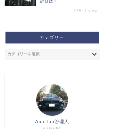
評価は？
77547
view
カテゴリー
Auto fan管理人
車大好き青年